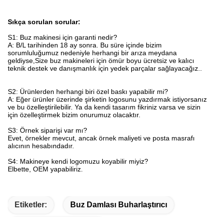
Sıkça sorulan sorular:
S1: Buz makinesi için garanti nedir?
A: B/L tarihinden 18 ay sonra. Bu süre içinde bizim
sorumluluğumuz nedeniyle herhangi bir arıza meydana
geldiyse,Size buz makineleri için ömür boyu ücretsiz ve kalıcı
teknik destek ve danışmanlık için yedek parçalar sağlayacağız..
S2: Ürünlerden herhangi biri özel baskı yapabilir mi?
A: Eğer ürünler üzerinde şirketin logosunu yazdırmak istiyorsanız
ve bu özelleştirilebilir. Ya da kendi tasarım fikriniz varsa ve sizin
için özelleştirmek bizim onurumuz olacaktır.
S3: Örnek siparişi var mı?
Evet, örnekler mevcut, ancak örnek maliyeti ve posta masrafı
alıcının hesabındadır.
S4: Makineye kendi logomuzu koyabilir miyiz?
Elbette, OEM yapabiliriz.
Etiketler:
Buz Damlası Buharlaştırıcı