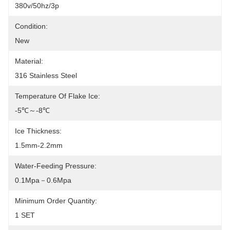
380v/50hz/3p
Condition:
New
Material:
316 Stainless Steel
Temperature Of Flake Ice:
-5℃～-8℃
Ice Thickness:
1.5mm-2.2mm
Water-Feeding Pressure:
0.1Mpa－0.6Mpa
Minimum Order Quantity:
1 SET