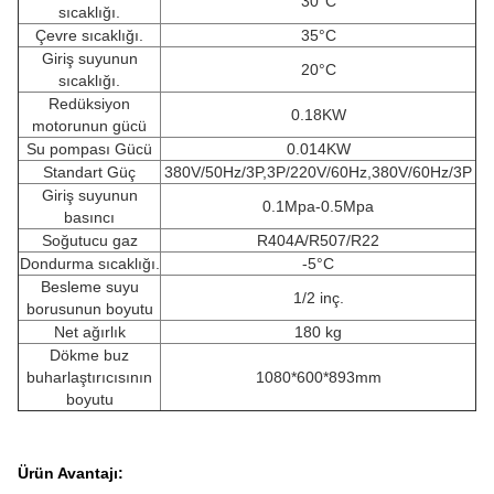
30°C
sıcaklığı.
Çevre sıcaklığı.
35°C
Giriş suyunun
20°C
sıcaklığı.
Redüksiyon
0.18KW
motorunun gücü
Su pompası Gücü
0.014KW
Standart Güç
380V/50Hz/3P,3P/220V/60Hz,380V/60Hz/3P
Giriş suyunun
0.1Mpa-0.5Mpa
basıncı
Soğutucu gaz
R404A/R507/R22
Dondurma sıcaklığı.
-5°C
Besleme suyu
1/2 inç.
borusunun boyutu
Net ağırlık
180 kg
Dökme buz
buharlaştırıcısının
1080*600*893mm
boyutu
Ürün Avantajı: