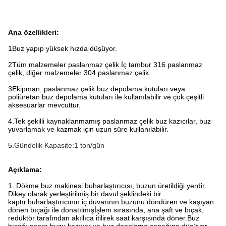
Ana özellikleri:
1Buz yapıp yüksek hızda düşüyor.
2Tüm malzemeler paslanmaz çelik.
İç tambur 316 paslanmaz
çelik, diğer malzemeler 304 paslanmaz çelik.
3Ekipman, paslanmaz çelik buz depolama kutuları veya
poliüretan buz depolama kutuları ile kullanılabilir ve çok çeşitli
aksesuarlar mevcuttur.
4.
Tek şekilli kaynaklanmamış paslanmaz çelik buz kazıcılar, buz
yuvarlamak ve kazmak için uzun süre kullanılabilir.
5.
Gündelik Kapasite:1 ton/gün
Açıklama:
1. Dökme buz makinesi buharlaştırıcısı, buzun üretildiği yerdir.
Dikey olarak yerleştirilmiş bir davul şeklindeki bir
kaptır.buharlaştırıcının iç duvarının buzunu döndüren ve kaşıyan
dönen bıçağı ile donatılmışİşlem sırasında, ana şaft ve bıçak,
redüktör tarafından akıllıca itilirek saat karşısında döner.Buz