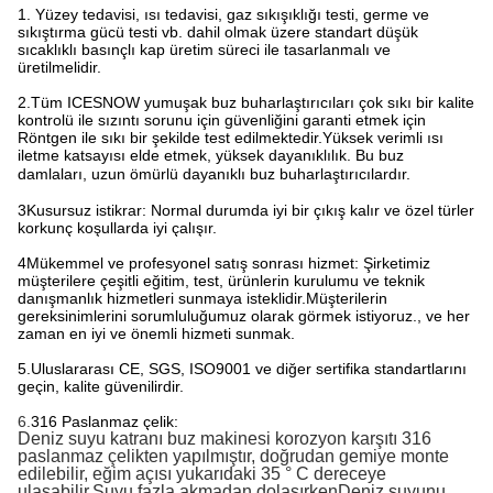
1. Yüzey tedavisi, ısı tedavisi, gaz sıkışıklığı testi, germe ve
sıkıştırma gücü testi vb. dahil olmak üzere standart düşük
sıcaklıklı basınçlı kap üretim süreci ile tasarlanmalı ve
üretilmelidir.
2.
Tüm ICESNOW yumuşak buz buharlaştırıcıları çok sıkı bir kalite
kontrolü ile sızıntı sorunu için güvenliğini garanti etmek için
Röntgen ile sıkı bir şekilde test edilmektedir.Yüksek verimli ısı
iletme katsayısı elde etmek, yüksek dayanıklılık. Bu buz
damlaları, uzun ömürlü dayanıklı buz buharlaştırıcılardır.
3Kusursuz istikrar: Normal durumda iyi bir çıkış kalır ve özel türler
korkunç koşullarda iyi çalışır.
4Mükemmel ve profesyonel satış sonrası hizmet: Şirketimiz
müşterilere çeşitli eğitim, test, ürünlerin kurulumu ve teknik
danışmanlık hizmetleri sunmaya isteklidir.Müşterilerin
gereksinimlerini sorumluluğumuz olarak görmek istiyoruz., ve her
zaman en iyi ve önemli hizmeti sunmak.
5.
Uluslararası CE, SGS, ISO9001 ve diğer sertifika standartlarını
geçin, kalite güvenilirdir.
6.
316 Paslanmaz çelik:
Deniz suyu katranı buz makinesi korozyon karşıtı 316
paslanmaz çelikten yapılmıştır, doğrudan gemiye monte
edilebilir, eğim açısı yukarıdaki 35 ° C dereceye
ulaşabilir,Suyu fazla akmadan dolaşırkenDeniz suyunu