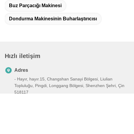
Buz Parçacığı Makinesi
Dondurma Makinesinin Buharlaştırıcısı
Hızlı iletişim
Adres
- Hayır, hayır.15, Changshan Sanayi Bölgesi, Liulian
Topluluğu, Pingdi, Longgang Bölgesi, Shenzhen Şehri, Çin
518117
Tel
+86-132-6706-3524
E-posta
harveyhou@icesnow.cn