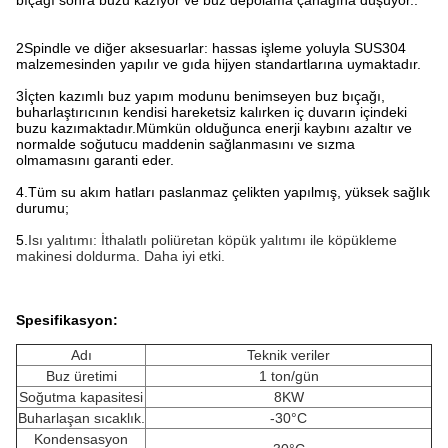
bıçağı sonra buzu kazıyor ve buz depolama çanağına düşüyor..
2Spindle ve diğer aksesuarlar: hassas işleme yoluyla SUS304
malzemesinden yapılır ve gıda hijyen standartlarına uymaktadır.
3İçten kazımlı buz yapım modunu benimseyen buz bıçağı,
buharlaştırıcının kendisi hareketsiz kalırken iç duvarın içindeki
buzu kazımaktadır.Mümkün olduğunca enerji kaybını azaltır ve
normalde soğutucu maddenin sağlanmasını ve sızma
olmamasını garanti eder.
4
.
Tüm su akım hatları paslanmaz çelikten yapılmış, yüksek sağlık
durumu;
5.
Isı yalıtımı: İthalatlı poliüretan köpük yalıtımı ile köpükleme
makinesi doldurma. Daha iyi etki.
Spesifikasyon:
Adı
Teknik veriler
Buz üretimi
1 ton/gün
Soğutma kapasitesi
8KW
Buharlaşan sıcaklık.
-30°C
Kondensasyon