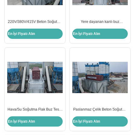
220V/380V/415V Beton Soğutma
Yere dayanan kanlı buz
Sistemi 2-10KW Hava
buharlaştırıcısı 2-10KW Özel
Soğutması/Su Soğutması
boyutlu
En İyi Fiyatı Alın
En İyi Fiyatı Alın
Hava/Su Soğutma Flak Buz Tesisi
Paslanmaz Çelik Beton Soğutma
R22/R407C/R134A Endüstriyel
Sistemi 220V/380V/415V Yerde
Uygulamalar İçin
Durabilir
En İyi Fiyatı Alın
En İyi Fiyatı Alın