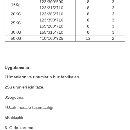
123*300*500
8
3
15Kg
123*215*710
8
3
20KG
123*285*710
8
3
123*350*710
8
3
25KG
155*280*710
8
3
30KG
155*315*710
8
3
50KG
410*160*925
12
2
Uygulamalar:
1Limanların ve rıhtımların buz fabrikaları,
2Su ürünleri için taze,
3Soğutma.
4Uzak mesafe taşımacılığı
5Balıkçılık
6. Gıda koruma