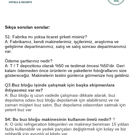
Sıkça sorulan sorular:
S1: Fabrika mı yoksa ticaret şirketi misiniz?
A: Fabrikamız, kendi makinelerimiz, işçilerimiz, araştırma ve
geliştirme departmanımız, satış ve satış sonrası departmanımız
var.
Ödeme şartlarınız nedir?
A: T / T depozitosu olarak %50 ve teslimat öncesi %50'dir. Geri
kalanı ödemeden önce ürünlerin ve paketlerin fotoğraflarını size
göstereceğiz. Makinelerin testini günlerce görmenize hoş geldiniz.
Q3.
Buz bloğu işinde çalışmak için başka ekipmanlara
ihtiyacımız var mı?
A: Buz bloğu iş uzun vadede çalışması dikkate alarak, buz
depolama odası buz bloğu depolamak için alabilirsiniz ve ne
zaman müşteri buz satın, Buz depolama odasından satmak için
yeterli buz var
S4: Bu buz bloğu makinesinin kullanım ömrü nedir?
?
A: O ünlü refrigeration bileşenleri ve makineyi benimser 15 yıldan
fazla kullanabilir ve yedek parçaları değiştirmek için kolay ve biz
rehberlik için ayrıntılı el kitabı var