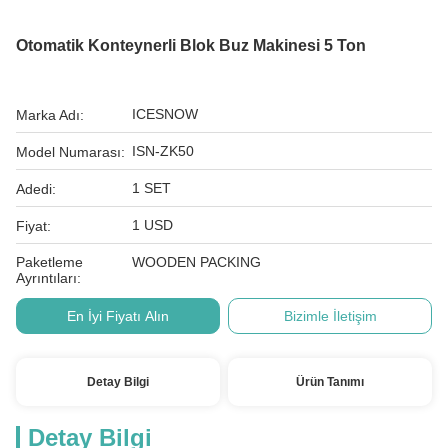
Otomatik Konteynerli Blok Buz Makinesi 5 Ton
ICESNOW
Marka Adı:
ISN-ZK50
Model Numarası:
1 SET
Adedi:
1 USD
Fiyat:
Paketleme
WOODEN PACKING
Ayrıntıları:
En İyi Fiyatı Alın
Bizimle İletişim
Detay Bilgi
Ürün Tanımı
Detay Bilgi