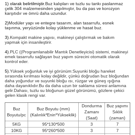
1) olarak belirtilmiştir.
Buz kalıpları ve tuzlu su tankı paslanmaz
çelik 304 malzemesinden yapılmıştır, bu da pas ve korozyon
karşıtıdır ve ömrü daha uzundur.
2)
Modüler yapı ve entegre tasarım, alan tasarrufu, esnek
taşınma, yeryüzünde kolay yüklenme ve hasat buz.
3).
Kompakt makine yapısı, makineyi çalıştırmak ve bakım
yapmak için insanileştirir.
4).
PLC ((Programlanabilir Mantık Denetleyicisi) sistemi, makineyi
emek tasarrufu sağlayan buz yapım sürecini otomatik olarak
kontrol eder.
5).
Yüksek yoğunluk ve iyi görünüm:Suyunki bloğu hareket
sırasında kırılması kolay değildir, çünkü doğrudan buz bloğundan
daha yoğundur ve suyunki bloğu ısı, rüzgar ve güneş ışığına
daha dayanıklıdır.Bu da daha uzun bir saklama süresi anlamına
gelir.Dahası, tuzlu su bloğunun güzel görünümü, gözlere çekici
gelen klasik rengi var.
Dondurma
Buz yapımı
Buz
Buz Boyutu (mm)
Zamanı
Sıklık
Boyutu/pc
(Kalınlık*Enin*Yükseklik)
(Saat)
(zaman)
5KG
95*130*500
3
7
10KG
95*260*500
3
7