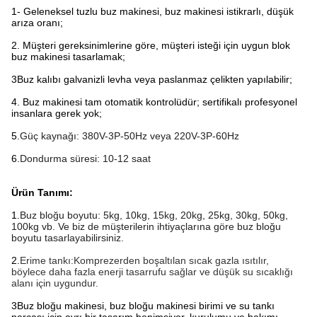
1- Geleneksel tuzlu buz makinesi, buz makinesi istikrarlı, düşük
arıza oranı;
2. Müşteri gereksinimlerine göre, müşteri isteği için uygun blok
buz makinesi tasarlamak;
3Buz kalıbı galvanizli levha veya paslanmaz çelikten yapılabilir;
4. Buz makinesi tam otomatik kontrolüdür; sertifikalı profesyonel
insanlara gerek yok;
5.
Güç kaynağı: 380V-3P-50Hz veya 220V-3P-60Hz
6.
Dondurma süresi: 10-12 saat
Ürün Tanımı:
1.
Buz bloğu boyutu: 5kg, 10kg, 15kg, 20kg, 25kg, 30kg, 50kg,
100kg vb. Ve biz de müşterilerin ihtiyaçlarına göre buz bloğu
boyutu tasarlayabilirsiniz.
2.
Erime tankı:Komprezerden boşaltılan sıcak gazla ısıtılır,
böylece daha fazla enerji tasarrufu sağlar ve düşük su sıcaklığı
alanı için uygundur.
3Buz bloğu makinesi, buz bloğu makinesi birimi ve su tankı