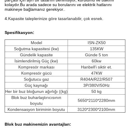
parçası için ayrı bir tasarım benimsiyor, kurulumu ve bakımı
kolaydır.Bu arada sadece su borularını ve elektrik hatlarını
makineye bağlamanız gerekiyor..
4.
Kapasite taleplerinize göre tasarlanabilir, çok esnek.
Spesifikasyon:
Model
ISN-ZK50
Soğutma kapasitesi (kw)
135KW
Gündelik kapasite
Günde 5 ton
İsimlendirilmiş Güç (kw)
60kw
Kompresör markası
Hanbell'i siktir et.
Kompresör gücü
47KW
Soğutucu gaz
R404A/R22/R507
Güç kaynağı
3P/380V/50Hz
Her bir buz bloğunun ağırlığı ((kg)
50 kg
Blok buz buharlaştırıcısının
5650*2110*2280mm
boyutu
Kondensasyon biriminin boyutu
3120*2300*2100mm
Blok buz makinemizin avantajları: