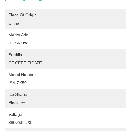
Place Of Origin:
China
Marka Adı:
ICESNOW
Sertifika:
CE CERTIFICATE
Model Number:
ISN-ZK50
Ice Shape:
Block Ice
Voltage:
380v/50hz/3p