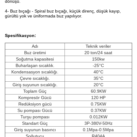
dönüşü.
4- Buz bıçağı - Spiral buz bıçağı, küçük direnç, düşük kayıp,
gürültü yok ve üniformada buz yapılıyor.
Spesifikasyon:
Adı
Teknik veriler
Buz üretimi
20 ton/24 saat
Soğutma kapasitesi
150kw
Buharlaşan sıcaklık.
-25°C
Kondensasyon sıcaklığı.
40°C
Çevre sıcaklığı.
35°C
Giriş suyunun sıcaklığı.
20°C
Toplam Güç
60.9KW
Kompresör Gücü
120 HP
Redüksiyon gücü
0.75KW
Su pompası Gücü
0.37KW
Turşu pompası
0.012KW
Standart Güç
3P-380V-50Hz
Giriş suyunun basıncı
0.1Mpa-0.5Mpa
Soğutucu
R404A