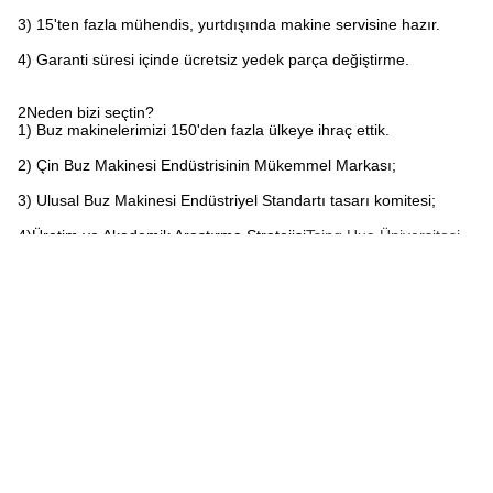
3) 15'ten fazla mühendis, yurtdışında makine servisine hazır.
4) Garanti süresi içinde ücretsiz yedek parça değiştirme.
2Neden bizi seçtin?
1) Buz makinelerimizi 150'den fazla ülkeye ihraç ettik.
2) Çin Buz Makinesi Endüstrisinin Mükemmel Markası;
3) Ulusal Buz Makinesi Endüstriyel Standartı tasarı komitesi;
4)Üretim ve Akademik Araştırma Stratejisi
Tsing Hua Üniversitesi
.
Etiketler:
Pul Buz Makinesi Ticari
Su Soğutmalı Ticari Buz Makinesi
Kar Damlası Buz Makinesi