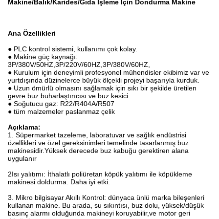
Makine/Balık/Karides/Gıda İşleme Için Dondurma Makine
Ana Özellikleri
● PLC kontrol sistemi, kullanımı çok kolay.
● Makine güç kaynağı:
3P/380V/50HZ,3P/220V/60HZ,3P/380V/60HZ,
● Kurulum için deneyimli profesyonel mühendisler ekibimiz var ve
yurtdışında düzinelerce büyük ölçekli projeyi başarıyla kurduk.
● Uzun ömürlü olmasını sağlamak için sıkı bir şekilde üretilen
gevre buz buharlaştırıcısı ve buz kesici
● Soğutucu gaz: R22/R404A/R507
● tüm malzemeler paslanmaz çelik
Açıklama:
1. Süpermarket tazeleme, laboratuvar ve sağlık endüstrisi
özellikleri ve özel gereksinimleri temelinde tasarlanmış buz
makinesidir.Yüksek derecede buz kabuğu gerektiren alana
uygulanır
2Isı yalıtımı: İthalatlı poliüretan köpük yalıtımı ile köpükleme
makinesi doldurma. Daha iyi etki.
3. Mikro bilgisayar Akıllı Kontrol: dünyaca ünlü marka bileşenleri
kullanan makine. Bu arada, su sıkıntısı, buz dolu, yüksek/düşük
basınç alarmı olduğunda makineyi koruyabilir,ve motor geri