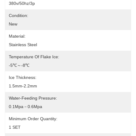
380v/50hz/3p
Condition:
New
Material:
Stainless Steel
Temperature Of Flake Ice:
-5℃～-8℃
Ice Thickness:
1.5mm-2.2mm
Water-Feeding Pressure:
0.1Mpa－0.6Mpa
Minimum Order Quantity:
1 SET