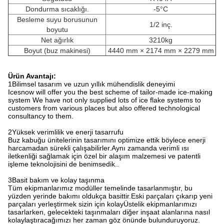
Dondurma sıcaklığı.
-5°C
Besleme suyu borusunun
1/2 inç.
boyutu
Net ağırlık
3210kg
Boyut (buz makinesi)
4440 mm × 2174 mm × 2279 mm
Ürün Avantajı:
1Bilimsel tasarım ve uzun yıllık mühendislik deneyimi
Icesnow will offer you the best scheme of tailor-made ice-making
system We have not only supplied lots of ice flake systems to
customers from various places but also offered technological
consultancy to them.
2Yüksek verimlilik ve enerji tasarrufu
Buz kabuğu ünitelerinin tasarımını optimize ettik böylece enerji
harcamadan sürekli çalışabilirler.Aynı zamanda verimli ısı
iletkenliği sağlamak için özel bir alaşım malzemesi ve patentli
işleme teknolojisini de benimsedik..
3Basit bakım ve kolay taşınma
Tüm ekipmanlarımız modüller temelinde tasarlanmıştır, bu
yüzden yerinde bakımı oldukça basittir.Eski parçaları çıkarıp yeni
parçaları yerleştirmek sizin için kolayÜstelik ekipmanlarımızı
tasarlarken, gelecekteki taşınmaları diğer inşaat alanlarına nasıl
kolaylaştıracağımızı her zaman göz önünde bulunduruyoruz.