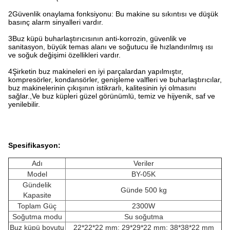
2Güvenlik onaylama fonksiyonu: Bu makine su sıkıntısı ve düşük
basınç alarm sinyalleri vardır.
3Buz küpü buharlaştırıcısının anti-korrozin, güvenlik ve
sanitasyon, büyük temas alanı ve soğutucu ile hızlandırılmış ısı
ve soğuk değişimi özellikleri vardır.
4Şirketin buz makineleri en iyi parçalardan yapılmıştır,
kompresörler, kondansörler, genişleme valfleri ve buharlaştırıcılar,
buz makinelerinin çıkışının istikrarlı, kalitesinin iyi olmasını
sağlar.,Ve buz küpleri güzel görünümlü, temiz ve hijyenik, saf ve
yenilebilir.
Spesifikasyon:
Adı
Veriler
Model
BY-05K
Gündelik
Günde 500 kg
Kapasite
Toplam Güç
2300W
Soğutma modu
Su soğutma
Buz küpü boyutu
22*22*22 mm; 29*29*22 mm; 38*38*22 mm