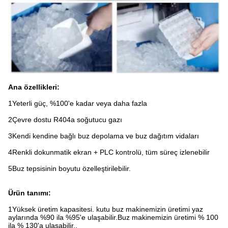
Ana özellikleri:
1Yeterli güç, %100'e kadar veya daha fazla
2Çevre dostu R404a soğutucu gazı
3Kendi kendine bağlı buz depolama ve buz dağıtım vidaları
4Renkli dokunmatik ekran + PLC kontrolü, tüm süreç izlenebilir
5Buz tepsisinin boyutu özelleştirilebilir.
Ürün tanımı:
1Yüksek üretim kapasitesi. kutu buz makinemizin üretimi yaz
aylarında %90 ila %95'e ulaşabilir.Buz makinemizin üretimi % 100
ila % 130'a ulaşabilir..