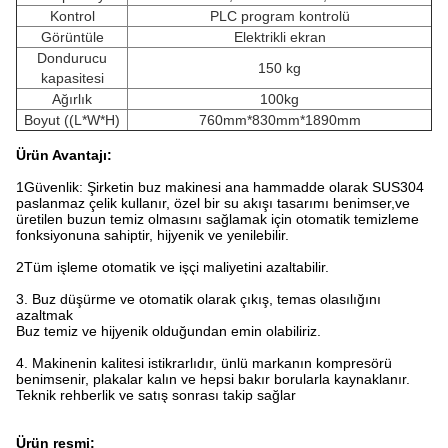
Kontrol
PLC program kontrolü
Görüntüle
Elektrikli ekran
Dondurucu
150 kg
kapasitesi
Ağırlık
100kg
Boyut ((L*W*H)
760mm*830mm*1890mm
Ürün Avantajı:
1Güvenlik: Şirketin buz makinesi ana hammadde olarak SUS304
paslanmaz çelik kullanır, özel bir su akışı tasarımı benimser,ve
üretilen buzun temiz olmasını sağlamak için otomatik temizleme
fonksiyonuna sahiptir, hijyenik ve yenilebilir.
2Tüm işleme otomatik ve işçi maliyetini azaltabilir.
3. Buz düşürme ve otomatik olarak çıkış, temas olasılığını
azaltmak
Buz temiz ve hijyenik olduğundan emin olabiliriz.
4. Makinenin kalitesi istikrarlıdır, ünlü markanın kompresörü
benimsenir, plakalar kalın ve hepsi bakır borularla kaynaklanır.
Teknik rehberlik ve satış sonrası takip sağlar
Ürün resmi: