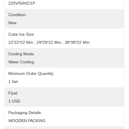
220V/50HZ/1P
Condition:
New
Cube Ice Size:
22*22*22 Mm ; 29*29*22 Mm ; 38*38*22 Mm
Cooling Mode:
Water Cooling
Minimum Order Quantity:
1 Set
Fiyat:
1 USD
Packaging Details:
WOODEN PACKING