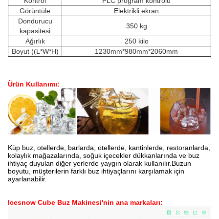
Kontrol
PLC program kontrolü
Görüntüle
Elektrikli ekran
Dondurucu
350 kg
kapasitesi
Ağırlık
250 kilo
Boyut ((L*W*H)
1230mm*980mm*2060mm
Ürün Kullanımı:
Küp buz, otellerde, barlarda, otellerde, kantinlerde, restoranlarda,
kolaylık mağazalarında, soğuk içecekler dükkanlarında ve buz
ihtiyaç duyulan diğer yerlerde yaygın olarak kullanılır.Buzun
boyutu, müşterilerin farklı buz ihtiyaçlarını karşılamak için
ayarlanabilir.
Icesnow Cube Buz Makinesi'nin ana markaları: