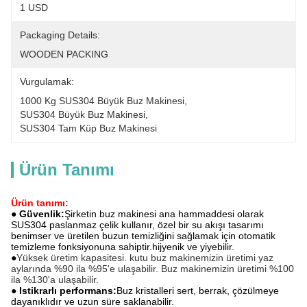
1 USD
Packaging Details:
WOODEN PACKING
Vurgulamak:
1000 Kg SUS304 Büyük Buz Makinesi
, 
SUS304 Büyük Buz Makinesi
, 
SUS304 Tam Küp Buz Makinesi
Ürün Tanımı
Ürün tanımı:
● Güvenlik:
Şirketin buz makinesi ana hammaddesi olarak
SUS304 paslanmaz çelik kullanır, özel bir su akışı tasarımı
benimser ve üretilen buzun temizliğini sağlamak için otomatik
temizleme fonksiyonuna sahiptir.hijyenik ve yiyebilir.
●
Yüksek üretim kapasitesi. kutu buz makinemizin üretimi yaz
aylarında %90 ila %95'e ulaşabilir.
Buz makinemizin üretimi %100
ila %130'a ulaşabilir.
● Istikrarlı performans:
Buz kristalleri sert, berrak, çözülmeye
dayanıklıdır ve uzun süre saklanabilir.