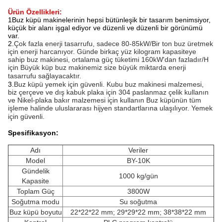
Ürün Özellikleri:
1Buz küpü makinelerinin hepsi bütünleşik bir tasarım benimsiyor,
küçük bir alanı işgal ediyor ve düzenli ve düzenli bir görünümü
var.
2.
Çok fazla enerji tasarrufu, sadece 80-85kW/
Bir ton buz üretmek
için enerji harcanıyor.
Günde birkaç yüz kilogram kapasiteye
sahip buz makinesi, ortalama güç tüketimi 160kW'dan fazladır
/
H
için
Büyük küp buz makinemiz size büyük miktarda enerji
tasarrufu sağlayacaktır.
3.
Buz küpü yemek için güvenli.
Kubu buz makinesi malzemesi,
biz çerçeve ve dış kabuk plaka için 304 paslanmaz çelik kullanın
ve Nikel-plaka bakır malzemesi için kullanın
Buz küpünün tüm
işleme halinde uluslararası hijyen standartlarına ulaşılıyor.
Yemek
için güvenli.
Spesifikasyon:
Adı
Veriler
Model
BY-10K
Gündelik
1000 kg/gün
Kapasite
Toplam Güç
3800W
Soğutma modu
Su soğutma
Buz küpü boyutu
22*22*22 mm; 29*29*22 mm; 38*38*22 mm