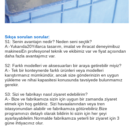
Sıkça sorulan sorular:
S1: Senin avantajın nedir? Neden seni seçtik?
A:-Yukarıda
20
Yıllarca tasarım, imalat ve ihracat deneyimi
buz
makinesi
En profesyonel teknik ve ekibimiz var ve fiyat açısından
daha fazla avantajımız var.
S2: Farklı modelleri ve aksesuarları bir araya getirebilir miyiz?
A:- Tek bir konteynerde farklı ürünleri veya modelleri
karıştırmanız mümkündür, ancak size gönderinizin en uygun
yükleme ve nihai kapasitesi konusunda tavsiyede bulunmamız
gerekir.
S3: Sizi ve fabrikayı nasıl ziyaret edebilirim?
A:- Bize ve fabrikamıza sizin için uygun bir zamanda ziyaret
etmek için hoş geldiniz. Sizi havaalanından veya tren
istasyonundan alabilir ve fabrikamıza götürebiliriz.Bize
programınızı detaylı olarak bildirin ki sizin için her şeyi
ayarlayabilelim.Normalde fabrikamıza yeterli bir ziyaret için 3
güne ihtiyacınız olur.