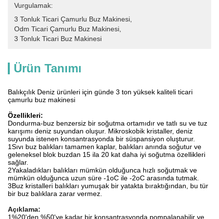
Vurgulamak:
3 Tonluk Ticari Çamurlu Buz Makinesi
, 
Odm Ticari Çamurlu Buz Makinesi
, 
3 Tonluk Ticari Buz Makinesi
Ürün Tanımı
Balıkçılık Deniz ürünleri için günde 3 ton yüksek kaliteli ticari
çamurlu buz makinesi
Özellikleri:
Dondurma-buz benzersiz bir soğutma ortamıdır ve tatlı su ve tuz
karışımı deniz suyundan oluşur. Mikroskobik kristaller, deniz
suyunda istenen konsantrasyonda bir süspansiyon oluşturur.
1Sıvı buz balıkları tamamen kaplar, balıkları anında soğutur ve
geleneksel blok buzdan 15 ila 20 kat daha iyi soğutma özellikleri
sağlar.
2Yakaladıkları balıkları mümkün olduğunca hızlı soğutmak ve
mümkün olduğunca uzun süre -1oC ile -2oC arasında tutmak.
3Buz kristalleri balıkları yumuşak bir yatakta bıraktığından, bu tür
bir buz balıklara zarar vermez.
Açıklama:
1%20'den %50'ye kadar bir konsantrasyonda pompalanabilir ve