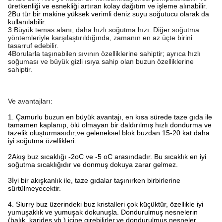
üretkenliği ve esnekliği artıran kolay dağıtım ve işleme alınabilir.
2Bu tür bir makine yüksek verimli deniz suyu soğutucu olarak da
kullanılabilir.
3.
Büyük temas alanı, daha hızlı soğutma hızı. Diğer soğutma
yöntemleriyle karşılaştırıldığında, zamanın en az üçte birini
tasarruf edebilir.
4Borularla taşınabilen sıvının özelliklerine sahiptir; ayrıca hızlı
soğuması ve büyük gizli ısıya sahip olan buzun özelliklerine
sahiptir.
Ve avantajları:
1. Çamurlu buzun en büyük avantajı, en kısa sürede taze gıda ile
tamamen kaplanıp, ölü olmayan bir daldırılmış hızlı dondurma ve
tazelik oluşturmasıdır;ve geleneksel blok buzdan 15-20 kat daha
iyi soğutma özellikleri.
2Akış buz sıcaklığı -2oC ve -5 oC arasındadır. Bu sıcaklık en iyi
soğutma sıcaklığıdır ve donmuş dokuya zarar gelmez.
3İyi bir akışkanlık ile, taze gıdalar taşınırken birbirlerine
sürtülmeyecektir.
4. Slurry buz üzerindeki buz kristalleri çok küçüktür, özellikle iyi
yumuşaklık ve yumuşak dokunuşla. Dondurulmuş nesnelerin
(balık, karides vb.) içine girebilirler.ve dondurulmuş nesneler