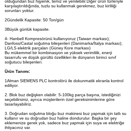
olduğundan buz hijyenik, temiz ve yenilebilir.Diğer ürün türleriyle
karşılaştırıldığında, tuzlu su kullanmak gerekmez, buz kirliliği
sorunları yoktur.
2Gündelik Kapasite: 50 Ton/gün
3Büyük günlük kapasite.
4- Hanbell Kompresörünü kullanıyoruz (Taiwan markası);
Danfoss/Castal soğutma bileşenleri (Danimarka/İtalya markası);
LG/LS elektrik parçaları (Güney Kore markası)
Bu mükemmel bir kombinasyon ve yüksek verimlilik, enerji
tasarrufu ve düşük gürültü özellikleri ile dünyanın birinci sınıf
soğutucu bileşenleri.
Ürün Tanımı:
1Alman SIEMENS PLC kontrolörü ile dokunmatik ekranla kontrol
ediliyor.
2. Blok buz değişken olabilir: 5-100kg parça başına, istediğinizi
seçebilirsiniz, ayrıca müşterilerin özel gereksinimlerine göre
tasarlayabiliriz.
3. Doğrudan soğutma bloğu buz makinesi buz yapmak için tatlı su
kullanır ve su doğrudan buz haline dondurulur. Başka bir şey
eklemenize gerek yok, sadece buz yapmak için suya ve elektriğe
ihtiyacınız var.