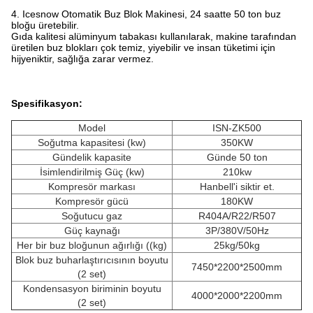
4. Icesnow Otomatik Buz Blok Makinesi, 24 saatte 50 ton buz
bloğu üretebilir.
Gıda kalitesi alüminyum tabakası kullanılarak, makine tarafından
üretilen buz blokları çok temiz, yiyebilir ve insan tüketimi için
hijyeniktir, sağlığa zarar vermez.
Spesifikasyon:
Model
ISN-ZK500
Soğutma kapasitesi (kw)
350KW
Gündelik kapasite
Günde 50 ton
İsimlendirilmiş Güç (kw)
210kw
Kompresör markası
Hanbell'i siktir et.
Kompresör gücü
180KW
Soğutucu gaz
R404A/R22/R507
Güç kaynağı
3P/380V/50Hz
Her bir buz bloğunun ağırlığı ((kg)
25kg/50kg
Blok buz buharlaştırıcısının boyutu
7450*2200*2500mm
(2 set)
Kondensasyon biriminin boyutu
4000*2000*2200mm
(2 set)