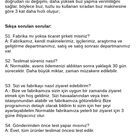
doğrudan ısı değişimi, daha yüksek buz yapma verimliliğini
sağlar, böylece buz, tuzlu su kullanan sıradan buz makinesine
göre 3 kat daha hızlı oluşur;
Sıkça sorulan sorular:
S1: Fabrika mı yoksa ticaret şirketi misiniz?
A: Fabrikamız, kendi makinelerimiz, işçilerimiz, araştırma ve
geliştirme departmanımız, satış ve satış sonrası departmanımız
var.
S2: Teslimat süreniz nasıl?
A: Normalde, avans ödemenizi aldıktan sonra yaklaşık 30 gün
sürecektir. Daha büyük miktar, zaman müzakere edilebilir.
S3: Sizi ve fabrikayı nasıl ziyaret edebilirim?
A:- Bize ve fabrikamıza sizin için uygun bir zamanda ziyaret
etmek için hoş geldiniz. Sizi havaalanından veya tren
istasyonundan alabilir ve fabrikamıza götürebiliriz.Bize
programınızı detaylı olarak bildirin ki sizin için her şeyi
ayarlayabilelim.Normalde fabrikamıza yeterli bir ziyaret için 3
güne ihtiyacınız olur.
S4: Gönderimden önce test yapar mısınız?
A: Evet, tüm ürünler teslimat öncesi test edilir.