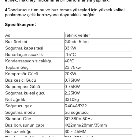
etmek, makineyi mükemmel bir performansla yapmak.
4Dondurucu: tüm su ve buz temas yüzeyleri için yüksek kaliteli
paslanmaz çelik korrozyona dayanıklılık sağlar
Spesifikasyon:
Adı
Teknik veriler
Buz üretimi
Günde 5 ton
Soğutma kapasitesi
33KW
Buharlaşan sıcaklık.
-15°C
Kondensasyon sıcaklığı.
40°C
Toplam Güç
23.75kw
Kompresör Gücü
20KW
Buz kesici Gücü
0.75KW
Su pompası Gücü
0.75KW
Soğutma kulesi gücü
2.25KW
Net ağırlık
3310kg
Soğutucu gaz
R404A/R22
Soğutma modu
Su soğutucu
Standart Güç
3P-380V-50Hz
Buz borusunun çapı
Φ22mm/28mm/35mm
Buz uzunluğu
30 ~ 45MM