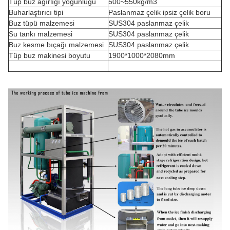
Tüp buz ağırlığı yoğunluğu
500~550kg/m3
Buharlaştırıcı tipi
Paslanmaz çelik ipsiz çelik boru
Buz tüpü malzemesi
SUS304 paslanmaz çelik
Su tankı malzemesi
SUS304 paslanmaz çelik
Buz kesme bıçağı malzemesi
SUS304 paslanmaz çelik
Tüp buz makinesi boyutu
1900*1000*2080mm