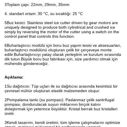
3Toplam çapı: 22mm, 29mm, 35mm
4. standart ortam: 30 °C, su sıcaklığı: 25 °C
5Buz kesici: Stainless steel ice cutter driven by gear motors are
uniquely designed to produce both cylindrical and crushed ice
simply by reversing the motor of the cutter using a switch on the
control panel that controls this function.
6Buharlaştırıcı modülü için boru buz yapım tesisi ve aksesuarları,
buharlaştırıcı modülünü oluşturan çelik bir çerçeveye monte
edilir.Buharlaştırıcıyı yatay olarak yerleştirin ve kurulum sırasında
dik tutun.Büyük boru buz fabrikası için, size yardımcı olmak için
mühendis göndereceğiz.
Açıklama:
1Su dağıtıcısı: Tüp uçları ile su dağıtıcısı arasında kesintisiz bir
çevresel mühür oluşturan elastik malzemeden oluşur.
2Pompalama tankı (su pompası): Paslanmaz çelik santrifugal
pompası, dondurulacak suyun miktarının birçok katını
dolaştırmak için yeterince büyüktür. Kristal berrak buz kristalleri
üretir.
3Kendi tasarımı, kendi üretimi, tüm işleme çalışmalarını optimize