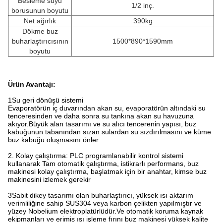
Besleme suyu
1/2 inç.
borusunun boyutu
Net ağırlık
390kg
Dökme buz
buharlaştırıcısının
1500*890*1590mm
boyutu
Ürün Avantajı:
1Su geri dönüşü sistemi
Evaporatörün iç duvarından akan su, evaporatörün altındaki su
tenceresinden ve daha sonra su tankına akan su havuzuna
akıyor.Büyük alan tasarımı ve su alıcı tencerenin yapısı, buz
kabuğunun tabanından sızan sulardan su sızdırılmasını ve küme
buz kabuğu oluşmasını önler
2. Kolay çalıştırma: PLC programlanabilir kontrol sistemi
kullanarak Tam otomatik çalıştırma, istikrarlı performans, buz
makinesi kolay çalıştırma, başlatmak için bir anahtar, kimse buz
makinesini izlemek gerekir
3Sabit dikey tasarımı olan buharlaştırıcı, yüksek ısı aktarım
verimliliğine sahip SUS304 veya karbon çelikten yapılmıştır ve
yüzey Nobelium elektroplatürlüdür.Ve otomatik koruma kaynak
ekipmanları ve erimiş ısı işleme fırını buz makinesi yüksek kalite