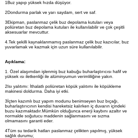
1Buz yapıp yüksek hızda düşüyor.
2Dondurma parlak ve yarı saydam, sert ve saf.
3Ekipman, paslanmaz çelik buz depolama kutuları veya
poliüretan buz depolama kutuları ile kullanılabilir ve çok çeşitli
aksesuarlar mevcuttur.
4.
Tek şekilli kaynaklanmamış paslanmaz çelik buz kazıcılar, buz
yuvarlamak ve kazmak için uzun süre kullanılabilir.
Açıklama:
1. Özel alaşımdan işlenmiş buz kabuğu buharlaştırıcısı hafif ve
yüksek ısı iletkenliği ile alüminyumun verimliliğine yakın.
2Isı yalıtımı: İthalatlı poliüretan köpük yalıtımı ile köpükleme
makinesi doldurma. Daha iyi etki.
3İçten kazımlı buz yapım modunu benimseyen buz bıçağı,
buharlaştırıcının kendisi hareketsiz kalırken iç duvarın içindeki
buzu kazımaktadır.Mümkün olduğunca enerji kaybını azaltır ve
normalde soğutucu maddenin sağlanmasını ve sızma
olmamasını garanti eder.
4Tüm su tedarik hatları paslanmaz çelikten yapılmış, yüksek
sağlık durumu;