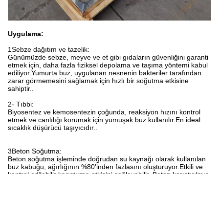
Uygulama:
1Sebze dağıtım ve tazelik:
Günümüzde sebze, meyve ve et gibi gıdaların güvenliğini garanti
etmek için, daha fazla fiziksel depolama ve taşıma yöntemi kabul
ediliyor.Yumurta buz, uygulanan nesnenin bakteriler tarafından
zarar görmemesini sağlamak için hızlı bir soğutma etkisine
sahiptir..
2- Tıbbi:
Biyosentez ve kemosentezin çoğunda, reaksiyon hızını kontrol
etmek ve canlılığı korumak için yumuşak buz kullanılır.En ideal
sıcaklık düşürücü taşıyıcıdır..
3Beton Soğutma:
Beton soğutma işleminde doğrudan su kaynağı olarak kullanılan
buz kabuğu, ağırlığının %80'inden fazlasını oluşturuyor.Etkili ve
kontrol edilebilir karıştırma etkisini sağlayabilir. Beton karıştırılmış
ve değişken ve düşük sıcaklıkta dökülmüşse çatlamayacaktır.
Yumru buz, yüksek standartlı hızlı yol, köprü,Su santrali ve
nükleer santral.