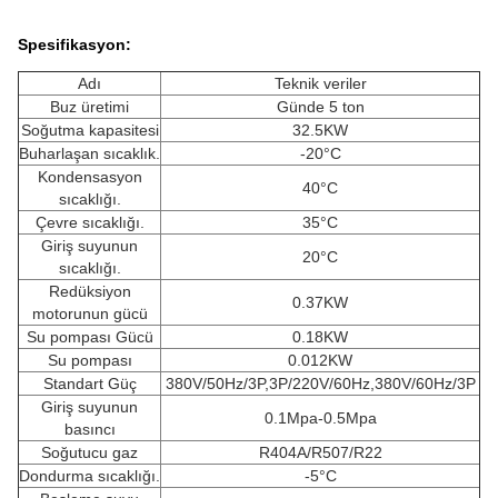
Spesifikasyon:
Adı
Teknik veriler
Buz üretimi
Günde 5 ton
Soğutma kapasitesi
32.5KW
Buharlaşan sıcaklık.
-20°C
Kondensasyon
40°C
sıcaklığı.
Çevre sıcaklığı.
35°C
Giriş suyunun
20°C
sıcaklığı.
Redüksiyon
0.37KW
motorunun gücü
Su pompası Gücü
0.18KW
Su pompası
0.012KW
Standart Güç
380V/50Hz/3P,3P/220V/60Hz,380V/60Hz/3P
Giriş suyunun
0.1Mpa-0.5Mpa
basıncı
Soğutucu gaz
R404A/R507/R22
Dondurma sıcaklığı.
-5°C