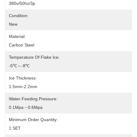
380v/50hz/3p
Condition:
New
Material:
Carbon Steel
Temperature Of Flake Ice:
-5℃～-8℃
Ice Thickness:
1.5mm-2.2mm
Water-Feeding Pressure:
0.1Mpa－0.6Mpa
Minimum Order Quantity:
1 SET