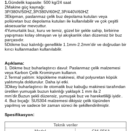
1.
Gündelik kapasite: 500 kg/24 saat
2Makine güç kaynağı:
3P/380V/50HZ,3P/380V/60HZ,3P/440V/60HZ
3Ekipman, paslanmaz çelik buz depolama kutuları veya
poliüretan buz depolama kutuları ile kullanılabilir ve çok çeşitli
aksesuarlar mevcuttur.
4Yumurtalık buz, kuru ve temiz, güzel bir şekle sahip, birbirine
yapışması kolay olmayan ve iyi akışkanlık olan düzensiz bir buz
parçasıdır.
5Dökme buz kalınlığı genellikle 1.1mm-2.2mm'dir ve doğrudan bir
kırıcı kullanmadan kullanılabilir.
Açıklama:
1. Dökme buz buharlaştırıcı davul: Paslanmaz çelik malzemesi
veya Karbon Çelik Krominyum kullanın.
2.Termal yalıtım: köpükleme makinesi, ithal polyuretan köpük
yalıtımıyla doldurulur. Daha iyi etki.
3Dikey buharlaştırıcı ile otomatik buz kabuğu makinesi tarafından
üretilen yumuşak buzun kalınlığı yaklaşık 1 mm ila 2
mm'dir.Buzun şekli düzensiz, yumuşak buz ve hareketliliği iyidir..
4. Buz bıçağı: SUS304 malzemesi dikişsiz çelik tüpünden
yapılmış ve sadece bir zaman süreci ile şekillendirilmiştir.
Spesifikasyon:
Teknik veriler