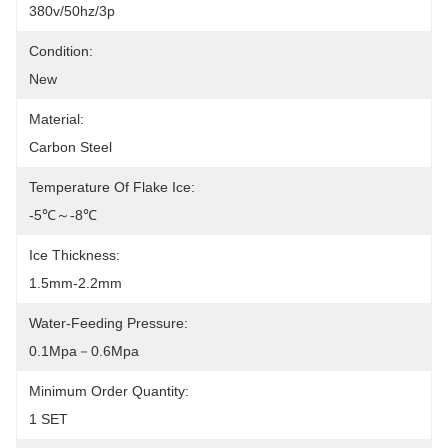
380v/50hz/3p
Condition:
New
Material:
Carbon Steel
Temperature Of Flake Ice:
-5℃～-8℃
Ice Thickness:
1.5mm-2.2mm
Water-Feeding Pressure:
0.1Mpa－0.6Mpa
Minimum Order Quantity:
1 SET