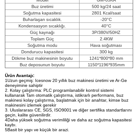
Model
GM-05KA
Buz üretimi
500 kg/24 saat
Soğutma kapasitesi
2801 Kcal/saat
Buharlaşan sıcaklık.
-20°C
Kondensasyon sıcaklığı.
40°C
Güç kaynağı
3P/380V/50HZ
Toplam Güç
2.4KW
Soğutma modu
Hava soğutması
Dondurucu kapasitesi
300 kg
Dökme buz makinesinin boyutu
1241*800*80 mm
Buz deposunun boyutu
1150*1196*935mm
Ürün Avantajı:
1Uzun geçmiş: Icesnow 20 yıllık buz makinesi üretimi ve Ar-Ge
deneyimine sahiptir
2. Kolay çalıştırma: PLC programlanabilir kontrol sistemi
kullanarak Tam otomatik çalıştırma, istikrarlı performans, buz
makinesi kolay çalıştırma, başlatmak için bir anahtar, kimse buz
makinesini izlemek gerekir
3. Uluslararası CE, SGS, ISO9001 ve diğer sertifika standartlarını
geçin, kalite güvenilirdir.
4Daha yüksek soğutma verimliliği ve daha az soğutma kapasitesi
kaybı.
5Basit bir yapı ve küçük bir arazi.