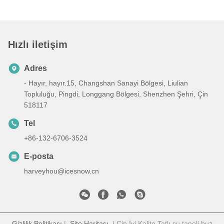
Hızlı iletişim
Adres
- Hayır, hayır.15, Changshan Sanayi Bölgesi, Liulian
Topluluğu, Pingdi, Longgang Bölgesi, Shenzhen Şehri, Çin
518117
Tel
+86-132-6706-3524
E-posta
harveyhou@icesnow.cn
Gizlilik Politikası
|
Site Haritası
| Çin İyi Kalite Tatlı su taneli buz